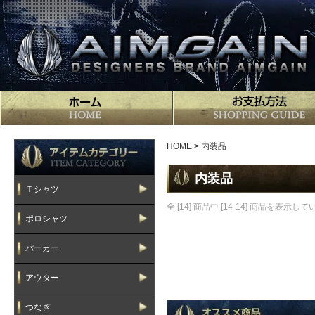
HOME
>
内装品
内装品
Ｔシャツ
全 [14] 商品中 [14-14] 商品を表示し
ポロシャツ
パーカー
アウター
つなぎ