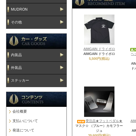
MUDRON
その他
AIMGAIN ドライポロ
AIMGAIN ドライポロ
ヘッ
内装品
5,500円(税込)
A
外装品
ドパ
ステッカー
会社概要
支払いについて
受注品★フットペダル★
A
マスク☆ （ブルー）カモフラー
発送について
ジュ
A
39,600円(税込)