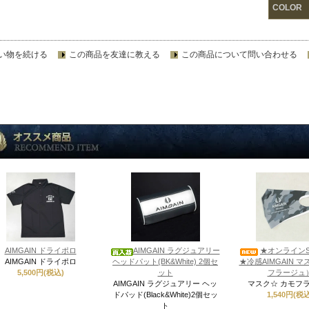
COLOR
い物を続ける
この商品を友達に教える
この商品について問い合わせる
AIMGAIN ドライポロ
AIMGAIN ラグジュアリー
★オンラインS
AIMGAIN ドライポロ
ヘッドパット(BK&White) 2個セ
★冷感AIMGAIN 
5,500円(税込)
ット
フラージュ
AIMGAIN ラグジュアリー ヘッ
マスク☆ カモフ
ドパッド(Black&White)2個セッ
1,540円(税込
ト