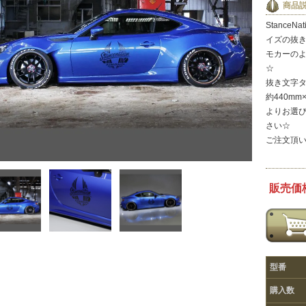
商品
StanceN
イズの抜き
モカーの
☆
抜き文字
約440m
よりお選
さい☆
ご注文頂い
販売価格
型番
購入数