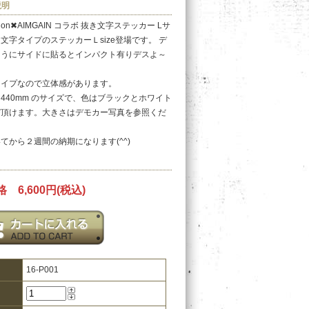
説明
ation✖AIMGAIN コラボ 抜き文字ステッカー Lサ
文字タイプのステッカーＬsize登場です。 デ
ようにサイドに貼るとインパクト有りデスよ～
タイプなので立体感があります。
m×440mm のサイズで、色はブラックとホワイト
び頂けます。大きさはデモカー写真を参照くだ
てから２週間の納期になります(^^)
 6,600円(税込)
16-P001