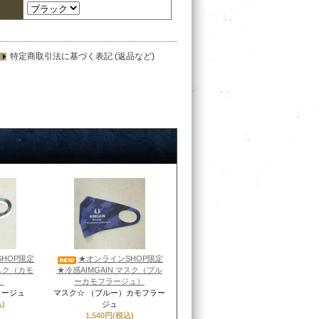
特定商取引法に基づく表記 (返品など)
HOP限定
★オンラインSHOP限定
マスク（カモ
★冷感AIMGAIN マスク（ブル
）
ーカモフラージュ）
ラージュ
マスク☆ （ブルー）カモフラー
)
ジュ
1,540円(税込)