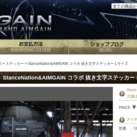
E
>
ステッカー
>
StanceNation&AIMGAIN コラボ 抜き文字ステッカー Lサイズ
StanceNation&AIMGAIN コラボ 抜き文字ステッカー
Stan
ズ(抜
￥
PRICE
アイ
型番 ：16