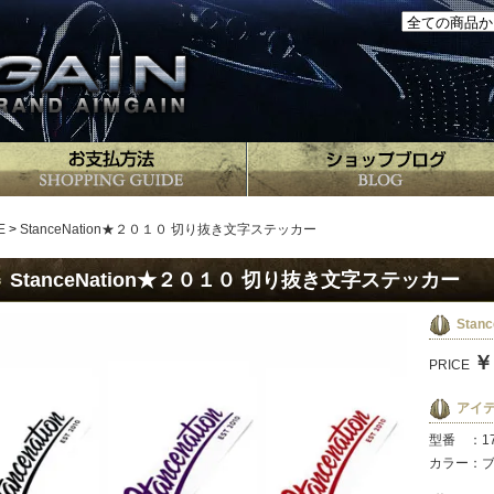
E
>
StanceNation★２０１０ 切り抜き文字ステッカー
StanceNation★２０１０ 切り抜き文字ステッカー
Stan
￥
PRICE
アイ
型番 ：17
カラー：ブ