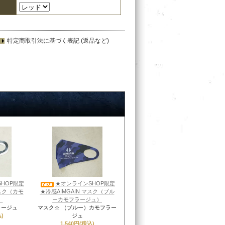
特定商取引法に基づく表記 (返品など)
HOP限定
★オンラインSHOP限定
マスク（カモ
★冷感AIMGAIN マスク（ブル
）
ーカモフラージュ）
ラージュ
マスク☆ （ブルー）カモフラー
)
ジュ
1,540円(税込)