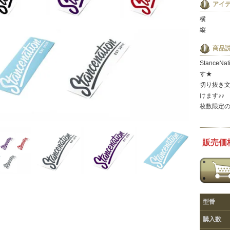
アイ
横
縦
商品
Stance
す★
切り抜き
けます♪♪
枚数限定の
販売価格
型番
購入数