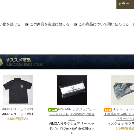
カラー
い物を続ける
この商品を友達に教える
この商品について問い合わせる
AIMGAIN ドライポロ
AIMGAIN ラグジュアリー
★オンラインS
AIMGAIN ドライポロ
ヘッドパット(BK&White) 2個セ
★冷感AIMGAIN 
5,500円(税込)
ット
フラージュ
AIMGAIN ラグジュアリー ヘッ
マスク☆ カモフ
ドパッド(Black&White)2個セッ
1,540円(税込
ト