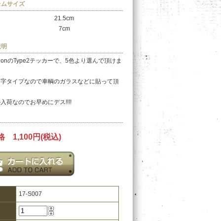
テムサイズ
21.5cm
7cm
説明
NationのType2テッカーで、5色より選んで頂けま
文字タイプなので車輌のガラスなどに貼って頂
入荷なのでお早めにデス!!!!
 1,100円(税込)
17-S007